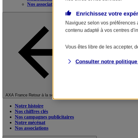
Nos associations
Enrichissez votre expé
Naviguez selon vos préférences 
contenu adapté à vos centres d'i
Vous êtes libre de les accepter, 
Consulter notre politiqu
Fermer le menu principal
AXA France
Retour à la section précédente
Notre histoire
Nos chiffres clés
Nos campagnes publicitaires
Notre mécénat
Nos associations