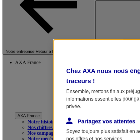
Fermer le menu princip
Notre entreprise
Retour à la section précédente
AXA France
Chez AXA nous nous enga
traceurs
!
Ensemble, mettons fin aux préjugé
informations essentielles pour gar
privée.
AXA France
Partagez vos attentes
Notre histoire
Nos chiffres clés
Soyez toujours plus satisfait en 
Nos campagnes publicitaires
Notre mécénat
nos offres et nos services.