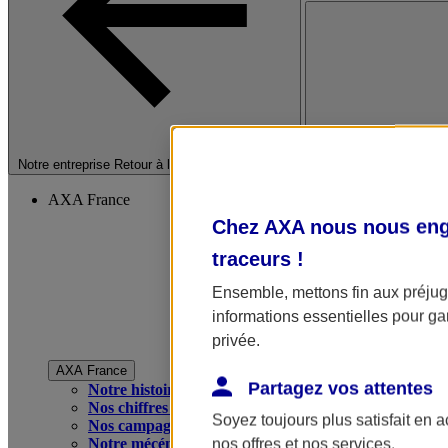
Fermer le menu princip
Notre entreprise
Retour à la section précédente
AXA France
Chez AXA nous nous enga
traceurs
!
Ensemble, mettons fin aux préjugé
informations essentielles pour gar
privée.
AXA France
Partagez vos attentes
Notre histoire
Nos chiffres clés
Soyez toujours plus satisfait en 
Nos campagnes publicitaires
Notre mécénat
nos offres et nos services.