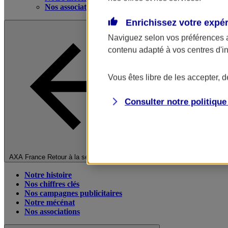
Nos associations
Enrichissez votre expé
Naviguez selon vos préférences 
contenu adapté à vos centres d'i
Vous êtes libre de les accepter, 
Consulter notre politiqu
Fermer le menu principal
AXA France
Retour à la section précédente
Notre histoire
Nos chiffres clés
Nos campagnes publicitaires
Notre mécénat
Nos associations