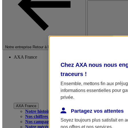
Fermer le menu princip
Notre entreprise
Retour à la section précédente
AXA France
Chez AXA nous nous enga
traceurs
!
Ensemble, mettons fin aux préjugé
informations essentielles pour gar
privée.
AXA France
Partagez vos attentes
Notre histoire
Nos chiffres clés
Soyez toujours plus satisfait en 
Nos campagnes publicitaires
Notre mécénat
nos offres et nos services.