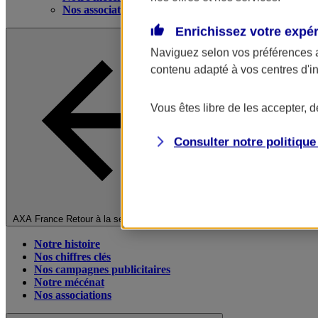
Nos associations
Enrichissez votre expé
Naviguez selon vos préférences 
contenu adapté à vos centres d'i
Vous êtes libre de les accepter, 
Consulter notre politiqu
Fermer le menu principal
AXA France
Retour à la section précédente
Notre histoire
Nos chiffres clés
Nos campagnes publicitaires
Notre mécénat
Nos associations