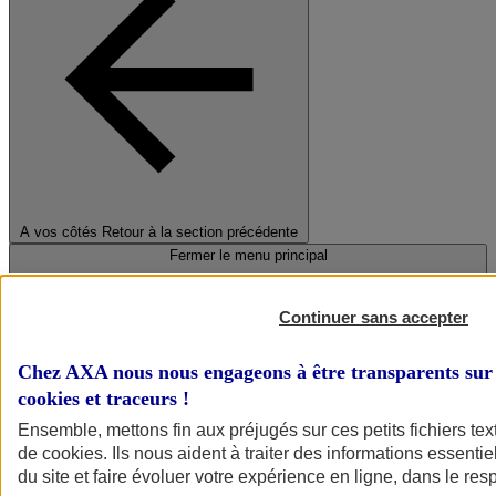
A vos côtés
Retour à la section précédente
Fermer le menu principal
Continuer sans accepter
Chez AXA nous nous engageons à être transparents sur 
cookies et traceurs
!
Ensemble, mettons fin aux préjugés sur ces petits fichiers te
de
cookies
. Ils nous aident à traiter des informations essentie
Préserver la nature et le climat
du site et faire évoluer votre expérience en ligne, dans le resp
Faire avancer la solidarité et l'inclusion