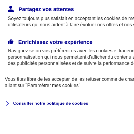
Donner toute leur place aux territoires
Porter l'élan du rugby féminin
Partagez vos attentes
Soyez toujours plus satisfait en acceptant les
cookies
de mes
utilisateurs qui nous aident à faire évoluer nos offres et nos 
Enrichissez votre expérience
Naviguez selon vos préférences avec les
cookies et traceur
personnalisation qui nous permettent d'afficher du contenu a
des publicités personnalisées et de suivre la performance
Vous êtes libre de les accepter, de les refuser comme de cha
allant sur
"Paramétrer mes
cookies
"
Nos actualités
Retour à la section précédente
Consulter notre politique de
cookies
Fermer le menu principal