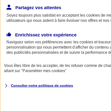
Donner toute leur place aux territoires
Porter l'élan du rugby féminin
Partagez vos attentes
Soyez toujours plus satisfait en acceptant les
cookies
de mes
utilisateurs qui nous aident à faire évoluer nos offres et nos 
Enrichissez votre expérience
Naviguez selon vos préférences avec les
cookies et traceur
personnalisation qui nous permettent d'afficher du contenu a
des publicités personnalisées et de suivre la performance
Vous êtes libre de les accepter, de les refuser comme de cha
allant sur
"Paramétrer mes
cookies
"
Nos actualités
Retour à la section précédente
Consulter notre politique de
cookies
Fermer le menu principal