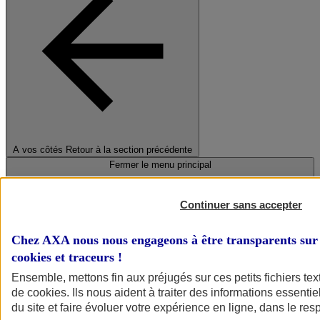
A vos côtés
Retour à la section précédente
Fermer le menu principal
Continuer sans accepter
Chez AXA nous nous engageons à être transparents sur 
cookies et traceurs
!
Ensemble, mettons fin aux préjugés sur ces petits fichiers te
de
cookies
. Ils nous aident à traiter des informations essentie
Préserver la nature et le climat
du site et faire évoluer votre expérience en ligne, dans le resp
Faire avancer la solidarité et l'inclusion