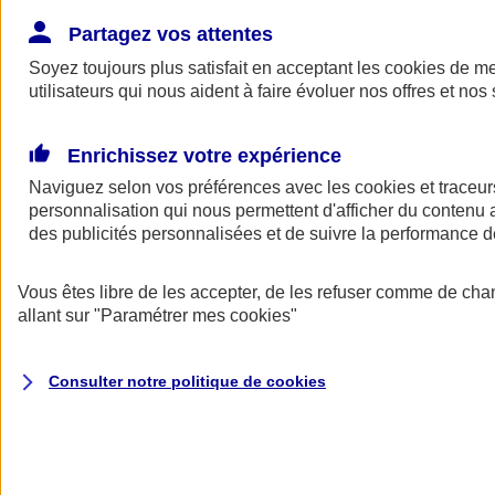
Donner toute leur place aux territoires
Porter l'élan du rugby féminin
Partagez vos attentes
Soyez toujours plus satisfait en acceptant les
cookies
de mes
utilisateurs qui nous aident à faire évoluer nos offres et nos 
Enrichissez votre expérience
Naviguez selon vos préférences avec les
cookies et traceur
personnalisation qui nous permettent d'afficher du contenu a
des publicités personnalisées et de suivre la performance
Vous êtes libre de les accepter, de les refuser comme de cha
allant sur
"Paramétrer mes
cookies
"
Nos actualités
Retour à la section précédente
Consulter notre politique de
cookies
Fermer le menu principal