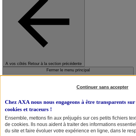
A vos côtés
Retour à la section précédente
Fermer le menu principal
Continuer sans accepter
Chez AXA nous nous engageons à être transparents sur 
cookies et traceurs
!
Ensemble, mettons fin aux préjugés sur ces petits fichiers te
de
cookies
. Ils nous aident à traiter des informations essentie
Préserver la nature et le climat
du site et faire évoluer votre expérience en ligne, dans le resp
Faire avancer la solidarité et l'inclusion