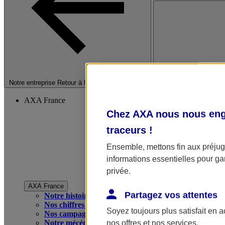
Fermer le menu princip
Notre entreprise
Retour à la section précédente
AXA France
Chez AXA nous nous enga
traceurs
!
Ensemble, mettons fin aux préjugé
informations essentielles pour gar
privée.
AXA France
Partagez vos attentes
Notre histoire
Nos chiffres clés
Soyez toujours plus satisfait en 
Nos campagnes publicitaires
Notre mécénat
nos offres et nos services.