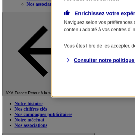
Nos associations
Enrichissez votre expé
Naviguez selon vos préférences 
contenu adapté à vos centres d'i
Vous êtes libre de les accepter, 
Consulter notre politiqu
Fermer le menu principal
AXA France
Retour à la section précédente
Notre histoire
Nos chiffres clés
Nos campagnes publicitaires
Notre mécénat
Nos associations