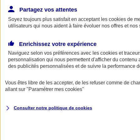
Donner toute leur place aux territoires
Porter l'élan du rugby féminin
Partagez vos attentes
Soyez toujours plus satisfait en acceptant les
cookies
de mes
utilisateurs qui nous aident à faire évoluer nos offres et nos 
Enrichissez votre expérience
Naviguez selon vos préférences avec les
cookies et traceur
personnalisation qui nous permettent d'afficher du contenu a
des publicités personnalisées et de suivre la performance
Vous êtes libre de les accepter, de les refuser comme de cha
allant sur
"Paramétrer mes
cookies
"
Nos actualités
Retour à la section précédente
Consulter notre politique de
cookies
Fermer le menu principal