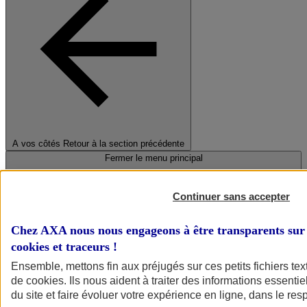
A vos côtés
Retour à la section précédente
Fermer le menu principal
Continuer sans accepter
Chez AXA nous nous engageons à être transparents sur 
cookies et traceurs
!
Ensemble, mettons fin aux préjugés sur ces petits fichiers te
de
cookies
. Ils nous aident à traiter des informations essentie
Préserver la nature et le climat
du site et faire évoluer votre expérience en ligne, dans le resp
Faire avancer la solidarité et l'inclusion