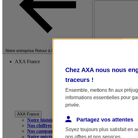
Fermer le menu princip
Notre entreprise
Retour à la section précédente
AXA France
Chez AXA nous nous enga
traceurs
!
Ensemble, mettons fin aux préjugé
informations essentielles pour gar
privée.
AXA France
Partagez vos attentes
Notre histoire
Nos chiffres clés
Soyez toujours plus satisfait en 
Nos campagnes publicitaires
Notre mécénat
nos offres et nos services.