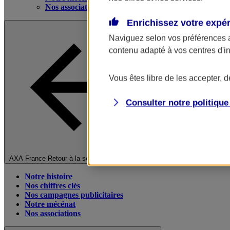
Nos associations
Enrichissez votre expé
Naviguez selon vos préférences 
contenu adapté à vos centres d'i
Vous êtes libre de les accepter, 
Consulter notre politiqu
Fermer le menu principal
AXA France
Retour à la section précédente
Notre histoire
Nos chiffres clés
Nos campagnes publicitaires
Notre mécénat
Nos associations