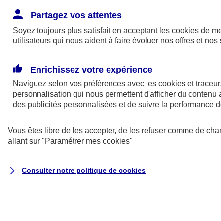
Donner toute leur place aux territoires
Porter l'élan du rugby féminin
Partagez vos attentes
Soyez toujours plus satisfait en acceptant les
cookies
de mes
utilisateurs qui nous aident à faire évoluer nos offres et nos 
Enrichissez votre expérience
Naviguez selon vos préférences avec les
cookies et traceur
personnalisation qui nous permettent d'afficher du contenu a
des publicités personnalisées et de suivre la performance
Vous êtes libre de les accepter, de les refuser comme de cha
allant sur
"Paramétrer mes
cookies
"
Nos actualités
Retour à la section précédente
Consulter notre politique de
cookies
Fermer le menu principal