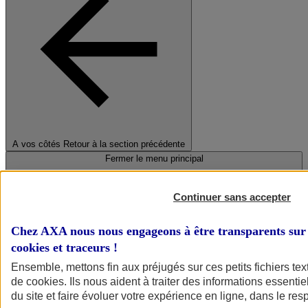
A vos côtés
Retour à la section précédente
Fermer le menu principal
Continuer sans accepter
Chez AXA nous nous engageons à être transparents sur 
cookies et traceurs
!
Ensemble, mettons fin aux préjugés sur ces petits fichiers te
de
cookies
. Ils nous aident à traiter des informations essentie
Préserver la nature et le climat
du site et faire évoluer votre expérience en ligne, dans le resp
Faire avancer la solidarité et l'inclusion