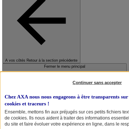
A vos côtés
Retour à la section précédente
Fermer le menu principal
Continuer sans accepter
Chez AXA nous nous engageons à être transparents sur 
cookies et traceurs
!
Ensemble, mettons fin aux préjugés sur ces petits fichiers te
de
cookies
. Ils nous aident à traiter des informations essentie
Préserver la nature et le climat
du site et faire évoluer votre expérience en ligne, dans le resp
Faire avancer la solidarité et l'inclusion