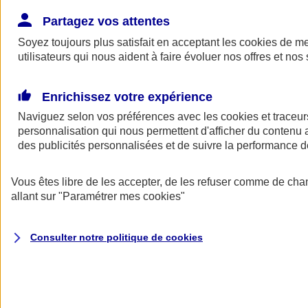
Donner toute leur place aux territoires
Porter l'élan du rugby féminin
Partagez vos attentes
Soyez toujours plus satisfait en acceptant les
cookies
de mes
utilisateurs qui nous aident à faire évoluer nos offres et nos 
Enrichissez votre expérience
Naviguez selon vos préférences avec les
cookies et traceur
personnalisation qui nous permettent d'afficher du contenu a
des publicités personnalisées et de suivre la performance
Vous êtes libre de les accepter, de les refuser comme de cha
allant sur
"Paramétrer mes
cookies
"
Nos actualités
Retour à la section précédente
Consulter notre politique de
cookies
Fermer le menu principal