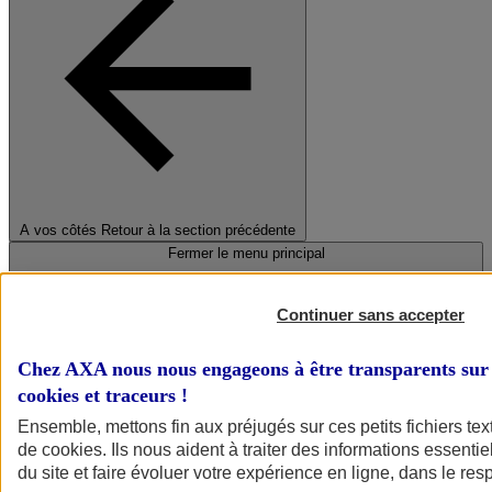
A vos côtés
Retour à la section précédente
Fermer le menu principal
Continuer sans accepter
Chez AXA nous nous engageons à être transparents sur 
cookies et traceurs
!
Ensemble, mettons fin aux préjugés sur ces petits fichiers te
de
cookies
. Ils nous aident à traiter des informations essentie
Préserver la nature et le climat
du site et faire évoluer votre expérience en ligne, dans le resp
Faire avancer la solidarité et l'inclusion