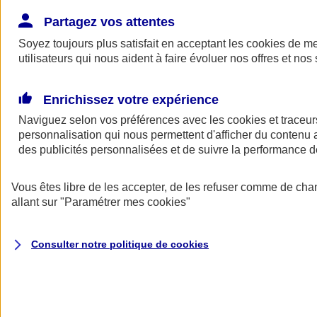
Donner toute leur place aux territoires
Porter l'élan du rugby féminin
Partagez vos attentes
Soyez toujours plus satisfait en acceptant les
cookies
de mes
utilisateurs qui nous aident à faire évoluer nos offres et nos 
Enrichissez votre expérience
Naviguez selon vos préférences avec les
cookies et traceur
personnalisation qui nous permettent d'afficher du contenu a
des publicités personnalisées et de suivre la performance
Vous êtes libre de les accepter, de les refuser comme de cha
allant sur
"Paramétrer mes
cookies
"
Nos actualités
Retour à la section précédente
Consulter notre politique de
cookies
Fermer le menu principal