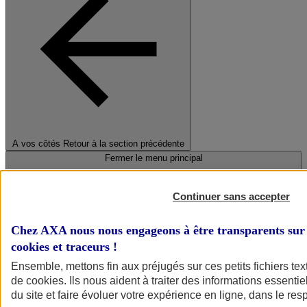
A vos côtés
Retour à la section précédente
Fermer le menu principal
Continuer sans accepter
Chez AXA nous nous engageons à être transparents sur 
cookies et traceurs
!
Ensemble, mettons fin aux préjugés sur ces petits fichiers te
de
cookies
. Ils nous aident à traiter des informations essentie
Préserver la nature et le climat
du site et faire évoluer votre expérience en ligne, dans le resp
Faire avancer la solidarité et l'inclusion