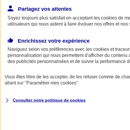
Donner toute leur place aux territoires
Porter l'élan du rugby féminin
Partagez vos attentes
Soyez toujours plus satisfait en acceptant les
cookies
de mes
utilisateurs qui nous aident à faire évoluer nos offres et nos 
Enrichissez votre expérience
Naviguez selon vos préférences avec les
cookies et traceur
personnalisation qui nous permettent d'afficher du contenu a
des publicités personnalisées et de suivre la performance
Vous êtes libre de les accepter, de les refuser comme de cha
allant sur
"Paramétrer mes
cookies
"
Nos actualités
Retour à la section précédente
Consulter notre politique de
cookies
Fermer le menu principal