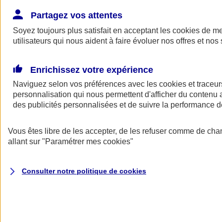
Donner toute leur place aux territoires
Porter l'élan du rugby féminin
Partagez vos attentes
Soyez toujours plus satisfait en acceptant les
cookies
de mes
utilisateurs qui nous aident à faire évoluer nos offres et nos 
Enrichissez votre expérience
Naviguez selon vos préférences avec les
cookies et traceur
personnalisation qui nous permettent d'afficher du contenu a
des publicités personnalisées et de suivre la performance
Vous êtes libre de les accepter, de les refuser comme de cha
allant sur
"Paramétrer mes
cookies
"
Nos actualités
Retour à la section précédente
Consulter notre politique de
cookies
Fermer le menu principal