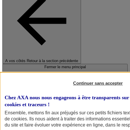
A vos côtés
Retour à la section précédente
Fermer le menu principal
Continuer sans accepter
Chez AXA nous nous engageons à être transparents sur 
cookies et traceurs
!
Ensemble, mettons fin aux préjugés sur ces petits fichiers te
de
cookies
. Ils nous aident à traiter des informations essentie
Préserver la nature et le climat
du site et faire évoluer votre expérience en ligne, dans le resp
Faire avancer la solidarité et l'inclusion