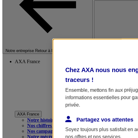
Fermer le menu princip
Notre entreprise
Retour à la section précédente
AXA France
Chez AXA nous nous enga
traceurs
!
Ensemble, mettons fin aux préjugé
informations essentielles pour gar
privée.
AXA France
Partagez vos attentes
Notre histoire
Nos chiffres clés
Soyez toujours plus satisfait en 
Nos campagnes publicitaires
Notre mécénat
nos offres et nos services.