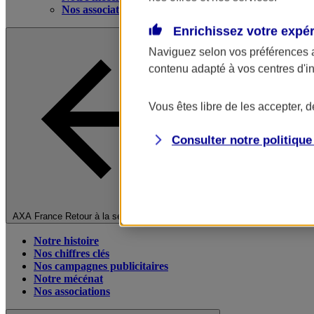
Nos associations
Enrichissez votre expé
Naviguez selon vos préférences 
contenu adapté à vos centres d'i
Vous êtes libre de les accepter, 
Consulter notre politiqu
Fermer le menu principal
AXA France
Retour à la section précédente
Notre histoire
Nos chiffres clés
Nos campagnes publicitaires
Notre mécénat
Nos associations