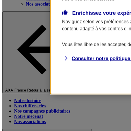
Nos associations
Enrichissez votre expé
Naviguez selon vos préférences 
contenu adapté à vos centres d'i
Vous êtes libre de les accepter, 
Consulter notre politiqu
Fermer le menu principal
AXA France
Retour à la section précédente
Notre histoire
Nos chiffres clés
Nos campagnes publicitaires
Notre mécénat
Nos associations