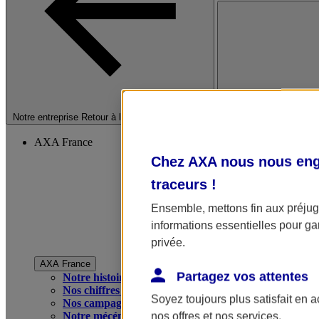
Fermer le menu princip
Notre entreprise
Retour à la section précédente
AXA France
Chez AXA nous nous enga
traceurs
!
Ensemble, mettons fin aux préjugé
informations essentielles pour gar
privée.
AXA France
Partagez vos attentes
Notre histoire
Nos chiffres clés
Soyez toujours plus satisfait en 
Nos campagnes publicitaires
Notre mécénat
nos offres et nos services.