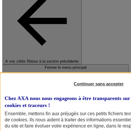
A vos côtés
Retour à la section précédente
Fermer le menu principal
Continuer sans accepter
Chez AXA nous nous engageons à être transparents sur 
cookies et traceurs
!
Ensemble, mettons fin aux préjugés sur ces petits fichiers te
de
cookies
. Ils nous aident à traiter des informations essentie
Préserver la nature et le climat
du site et faire évoluer votre expérience en ligne, dans le resp
Faire avancer la solidarité et l'inclusion