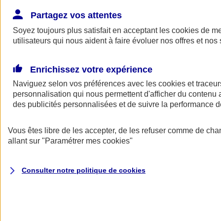
Donner toute leur place aux territoires
Porter l'élan du rugby féminin
Partagez vos attentes
Soyez toujours plus satisfait en acceptant les
cookies
de mes
utilisateurs qui nous aident à faire évoluer nos offres et nos 
Enrichissez votre expérience
Naviguez selon vos préférences avec les
cookies et traceur
personnalisation qui nous permettent d'afficher du contenu a
des publicités personnalisées et de suivre la performance
Vous êtes libre de les accepter, de les refuser comme de cha
allant sur
"Paramétrer mes
cookies
"
Nos actualités
Retour à la section précédente
Consulter notre politique de
cookies
Fermer le menu principal