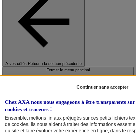
A vos côtés
Retour à la section précédente
Fermer le menu principal
Continuer sans accepter
Chez AXA nous nous engageons à être transparents sur 
cookies et traceurs
!
Ensemble, mettons fin aux préjugés sur ces petits fichiers te
de
cookies
. Ils nous aident à traiter des informations essentie
Préserver la nature et le climat
du site et faire évoluer votre expérience en ligne, dans le resp
Faire avancer la solidarité et l'inclusion