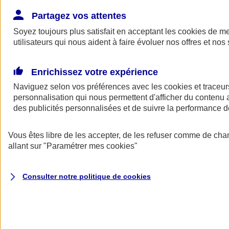
Donner toute leur place aux territoires
Porter l'élan du rugby féminin
Partagez vos attentes
Soyez toujours plus satisfait en acceptant les
cookies
de mes
utilisateurs qui nous aident à faire évoluer nos offres et nos 
Enrichissez votre expérience
Naviguez selon vos préférences avec les
cookies et traceur
personnalisation qui nous permettent d'afficher du contenu a
des publicités personnalisées et de suivre la performance
Vous êtes libre de les accepter, de les refuser comme de cha
allant sur
"Paramétrer mes
cookies
"
Nos actualités
Retour à la section précédente
Consulter notre politique de
cookies
Fermer le menu principal