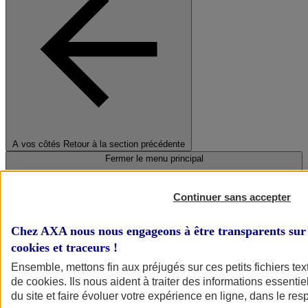
A vos côtés
Retour à la section précédente
Fermer le menu principal
Continuer sans accepter
Chez AXA nous nous engageons à être transparents sur 
cookies et traceurs
!
Ensemble, mettons fin aux préjugés sur ces petits fichiers te
de
cookies
. Ils nous aident à traiter des informations essentie
Préserver la nature et le climat
du site et faire évoluer votre expérience en ligne, dans le resp
Faire avancer la solidarité et l'inclusion