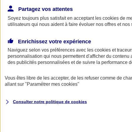
Donner toute leur place aux territoires
Porter l'élan du rugby féminin
Partagez vos attentes
Soyez toujours plus satisfait en acceptant les
cookies
de mes
utilisateurs qui nous aident à faire évoluer nos offres et nos 
Enrichissez votre expérience
Naviguez selon vos préférences avec les
cookies et traceur
personnalisation qui nous permettent d'afficher du contenu a
des publicités personnalisées et de suivre la performance
Vous êtes libre de les accepter, de les refuser comme de cha
allant sur
"Paramétrer mes
cookies
"
Nos actualités
Retour à la section précédente
Consulter notre politique de
cookies
Fermer le menu principal