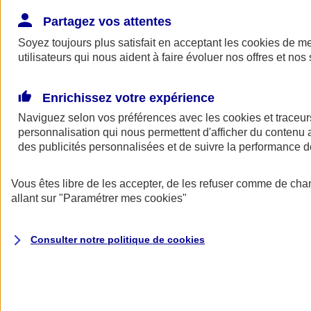
Donner toute leur place aux territoires
Porter l'élan du rugby féminin
Partagez vos attentes
Soyez toujours plus satisfait en acceptant les
cookies
de mes
utilisateurs qui nous aident à faire évoluer nos offres et nos 
Enrichissez votre expérience
Naviguez selon vos préférences avec les
cookies et traceur
personnalisation qui nous permettent d'afficher du contenu a
des publicités personnalisées et de suivre la performance
Vous êtes libre de les accepter, de les refuser comme de cha
allant sur
"Paramétrer mes
cookies
"
Nos actualités
Retour à la section précédente
Consulter notre politique de
cookies
Fermer le menu principal