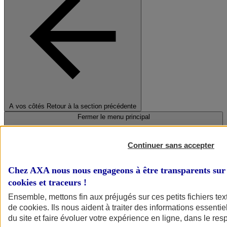
A vos côtés
Retour à la section précédente
Fermer le menu principal
Continuer sans accepter
Chez AXA nous nous engageons à être transparents sur 
cookies et traceurs
!
Ensemble, mettons fin aux préjugés sur ces petits fichiers te
de
cookies
. Ils nous aident à traiter des informations essentie
Préserver la nature et le climat
du site et faire évoluer votre expérience en ligne, dans le resp
Faire avancer la solidarité et l'inclusion