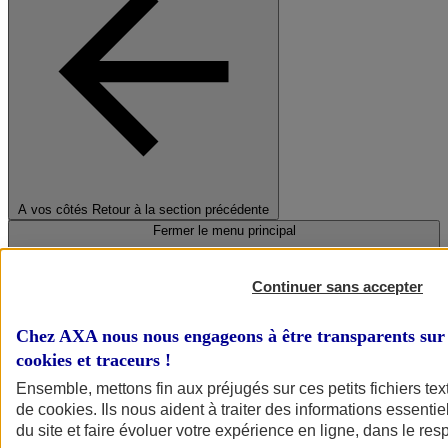
A vos côtés
Retour à la section précédente
Fermer le menu principal
Continuer sans accepter
Chez AXA nous nous engageons à être transparents sur 
cookies et traceurs
!
Ensemble, mettons fin aux préjugés sur ces petits fichiers te
de
cookies
. Ils nous aident à traiter des informations essentie
Préserver la nature et le climat
du site et faire évoluer votre expérience en ligne, dans le resp
Faire avancer la solidarité et l'inclusion