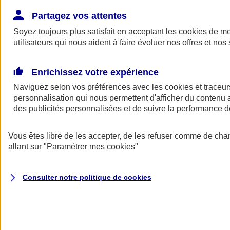
Donner toute leur place aux territoires
Porter l'élan du rugby féminin
Partagez vos attentes
Soyez toujours plus satisfait en acceptant les
cookies
de mes
utilisateurs qui nous aident à faire évoluer nos offres et nos 
Enrichissez votre expérience
Naviguez selon vos préférences avec les
cookies et traceur
personnalisation qui nous permettent d'afficher du contenu a
des publicités personnalisées et de suivre la performance
Vous êtes libre de les accepter, de les refuser comme de cha
allant sur
"Paramétrer mes
cookies
"
Nos actualités
Retour à la section précédente
Consulter notre politique de
cookies
Fermer le menu principal