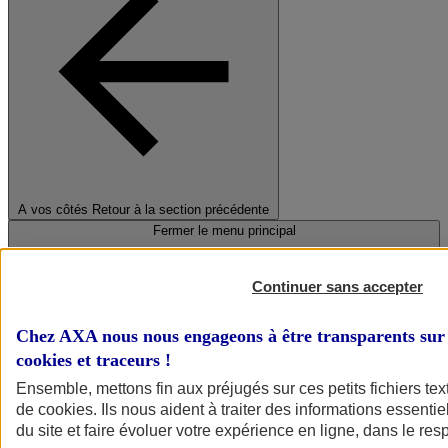
A vos côtés
Retour à la section précédente
Fermer le menu principal
Continuer sans accepter
Chez AXA nous nous engageons à être transparents sur 
cookies et traceurs
!
Ensemble, mettons fin aux préjugés sur ces petits fichiers te
de
cookies
. Ils nous aident à traiter des informations essentie
Préserver la nature et le climat
du site et faire évoluer votre expérience en ligne, dans le resp
Faire avancer la solidarité et l'inclusion