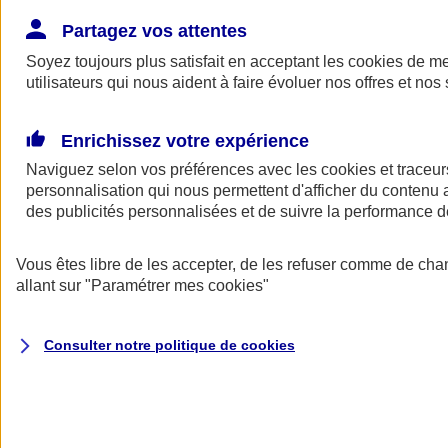
Donner toute leur place aux territoires
Porter l'élan du rugby féminin
Partagez vos attentes
Soyez toujours plus satisfait en acceptant les
cookies
de mes
utilisateurs qui nous aident à faire évoluer nos offres et nos 
Enrichissez votre expérience
Naviguez selon vos préférences avec les
cookies et traceur
personnalisation qui nous permettent d'afficher du contenu a
des publicités personnalisées et de suivre la performance
Vous êtes libre de les accepter, de les refuser comme de cha
allant sur
"Paramétrer mes
cookies
"
Nos actualités
Retour à la section précédente
Consulter notre politique de
cookies
Fermer le menu principal