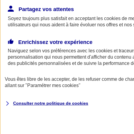
Donner toute leur place aux territoires
Porter l'élan du rugby féminin
Partagez vos attentes
Soyez toujours plus satisfait en acceptant les
cookies
de mes
utilisateurs qui nous aident à faire évoluer nos offres et nos 
Enrichissez votre expérience
Naviguez selon vos préférences avec les
cookies et traceur
personnalisation qui nous permettent d'afficher du contenu a
des publicités personnalisées et de suivre la performance
Vous êtes libre de les accepter, de les refuser comme de cha
allant sur
"Paramétrer mes
cookies
"
Nos actualités
Retour à la section précédente
Consulter notre politique de
cookies
Fermer le menu principal