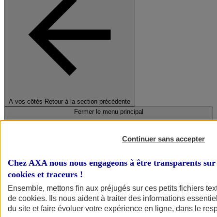
A vos côtés
Retour à la section précédente
Fermer le menu principal
Continuer sans accepter
Chez AXA nous nous engageons à être transparents sur 
cookies et traceurs
!
Ensemble, mettons fin aux préjugés sur ces petits fichiers te
de
cookies
. Ils nous aident à traiter des informations essentie
Préserver la nature et le climat
du site et faire évoluer votre expérience en ligne, dans le resp
Faire avancer la solidarité et l'inclusion