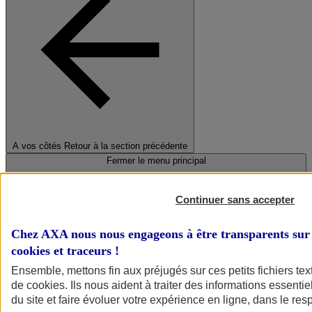
A vos côtés
Retour à la section précédente
Fermer le menu principal
Continuer sans accepter
Chez AXA nous nous engageons à être transparents sur 
cookies et traceurs
!
Ensemble, mettons fin aux préjugés sur ces petits fichiers te
de
cookies
. Ils nous aident à traiter des informations essentie
Préserver la nature et le climat
du site et faire évoluer votre expérience en ligne, dans le resp
Faire avancer la solidarité et l'inclusion