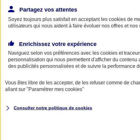
Donner toute leur place aux territoires
Porter l'élan du rugby féminin
Partagez vos attentes
Soyez toujours plus satisfait en acceptant les
cookies
de mes
utilisateurs qui nous aident à faire évoluer nos offres et nos 
Enrichissez votre expérience
Naviguez selon vos préférences avec les
cookies et traceur
personnalisation qui nous permettent d'afficher du contenu a
des publicités personnalisées et de suivre la performance
Vous êtes libre de les accepter, de les refuser comme de cha
allant sur
"Paramétrer mes
cookies
"
Nos actualités
Retour à la section précédente
Consulter notre politique de
cookies
Fermer le menu principal