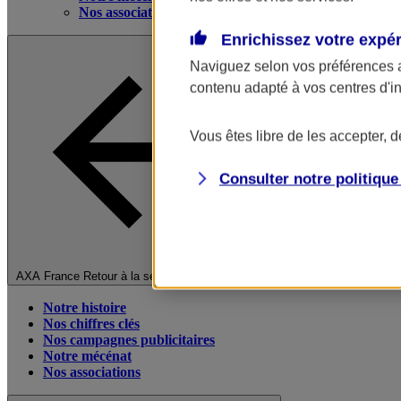
Nos associations
Enrichissez votre expé
Naviguez selon vos préférences 
contenu adapté à vos centres d'i
Vous êtes libre de les accepter, 
Consulter notre politiqu
Fermer le menu principal
AXA France
Retour à la section précédente
Notre histoire
Nos chiffres clés
Nos campagnes publicitaires
Notre mécénat
Nos associations