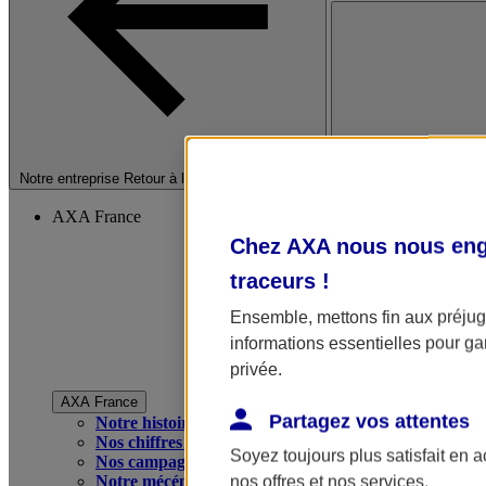
Fermer le menu princip
Notre entreprise
Retour à la section précédente
AXA France
Chez AXA nous nous enga
traceurs
!
Ensemble, mettons fin aux préjugé
informations essentielles pour gar
privée.
AXA France
Partagez vos attentes
Notre histoire
Nos chiffres clés
Soyez toujours plus satisfait en 
Nos campagnes publicitaires
Notre mécénat
nos offres et nos services.