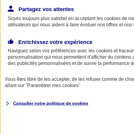
Donner toute leur place aux territoires
Porter l'élan du rugby féminin
Partagez vos attentes
Soyez toujours plus satisfait en acceptant les
cookies
de mes
utilisateurs qui nous aident à faire évoluer nos offres et nos 
Enrichissez votre expérience
Naviguez selon vos préférences avec les
cookies et traceur
personnalisation qui nous permettent d'afficher du contenu a
des publicités personnalisées et de suivre la performance
Vous êtes libre de les accepter, de les refuser comme de cha
allant sur
"Paramétrer mes
cookies
"
Nos actualités
Retour à la section précédente
Consulter notre politique de
cookies
Fermer le menu principal