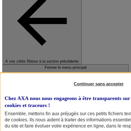
A vos côtés
Retour à la section précédente
Fermer le menu principal
Continuer sans accepter
Chez AXA nous nous engageons à être transparents sur 
cookies et traceurs
!
Ensemble, mettons fin aux préjugés sur ces petits fichiers te
de
cookies
. Ils nous aident à traiter des informations essentie
Préserver la nature et le climat
du site et faire évoluer votre expérience en ligne, dans le resp
Faire avancer la solidarité et l'inclusion