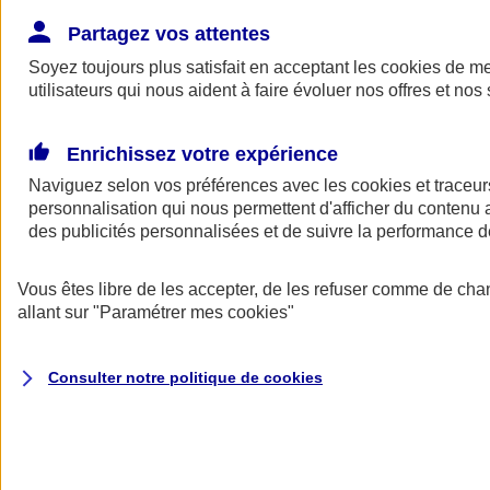
Donner toute leur place aux territoires
Porter l'élan du rugby féminin
Partagez vos attentes
Soyez toujours plus satisfait en acceptant les
cookies
de mes
utilisateurs qui nous aident à faire évoluer nos offres et nos 
Enrichissez votre expérience
Naviguez selon vos préférences avec les
cookies et traceur
personnalisation qui nous permettent d'afficher du contenu a
des publicités personnalisées et de suivre la performance
Vous êtes libre de les accepter, de les refuser comme de cha
allant sur
"Paramétrer mes
cookies
"
Nos actualités
Retour à la section précédente
Consulter notre politique de
cookies
Fermer le menu principal