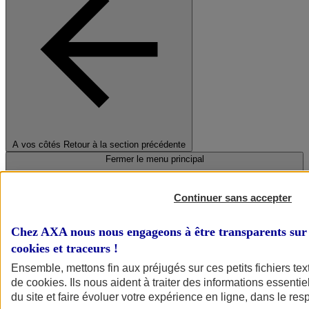
A vos côtés
Retour à la section précédente
Fermer le menu principal
Continuer sans accepter
Chez AXA nous nous engageons à être transparents sur 
cookies et traceurs
!
Ensemble, mettons fin aux préjugés sur ces petits fichiers te
de
cookies
. Ils nous aident à traiter des informations essentie
Préserver la nature et le climat
du site et faire évoluer votre expérience en ligne, dans le resp
Faire avancer la solidarité et l'inclusion