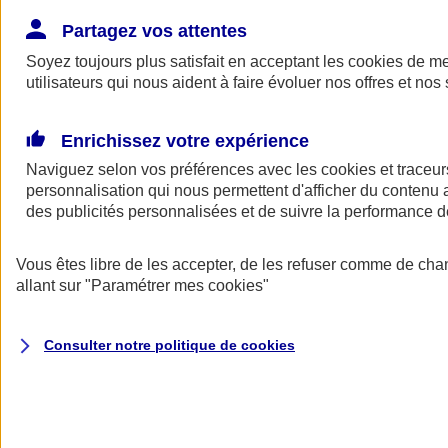
Donner toute leur place aux territoires
Porter l'élan du rugby féminin
Partagez vos attentes
Soyez toujours plus satisfait en acceptant les
cookies
de mes
utilisateurs qui nous aident à faire évoluer nos offres et nos 
Enrichissez votre expérience
Naviguez selon vos préférences avec les
cookies et traceur
personnalisation qui nous permettent d'afficher du contenu a
des publicités personnalisées et de suivre la performance
Vous êtes libre de les accepter, de les refuser comme de cha
allant sur
"Paramétrer mes
cookies
"
Nos actualités
Retour à la section précédente
Consulter notre politique de
cookies
Fermer le menu principal