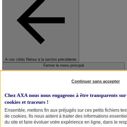
A vos côtés
Retour à la section précédente
Fermer le menu principal
Continuer sans accepter
Chez AXA nous nous engageons à être transparents sur 
cookies et traceurs
!
Ensemble, mettons fin aux préjugés sur ces petits fichiers te
de
cookies
. Ils nous aident à traiter des informations essentie
Préserver la nature et le climat
du site et faire évoluer votre expérience en ligne, dans le resp
Faire avancer la solidarité et l'inclusion