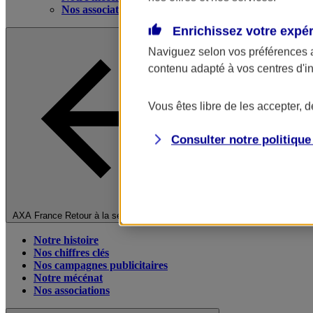
Nos associations
Enrichissez votre expé
Naviguez selon vos préférences 
contenu adapté à vos centres d'i
Vous êtes libre de les accepter, 
Consulter notre politiqu
Fermer le menu principal
AXA France
Retour à la section précédente
Notre histoire
Nos chiffres clés
Nos campagnes publicitaires
Notre mécénat
Nos associations