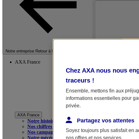
Fermer le menu princip
Notre entreprise
Retour à la section précédente
AXA France
Chez AXA nous nous enga
traceurs
!
Ensemble, mettons fin aux préjugé
informations essentielles pour gar
privée.
AXA France
Partagez vos attentes
Notre histoire
Nos chiffres clés
Soyez toujours plus satisfait en 
Nos campagnes publicitaires
Notre mécénat
nos offres et nos services.