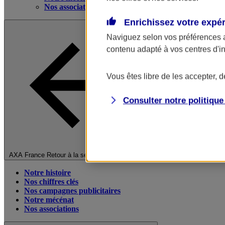
Nos associations
Enrichissez votre expé
Naviguez selon vos préférences 
contenu adapté à vos centres d'i
Vous êtes libre de les accepter, 
Consulter notre politiqu
Fermer le menu principal
AXA France
Retour à la section précédente
Notre histoire
Nos chiffres clés
Nos campagnes publicitaires
Notre mécénat
Nos associations