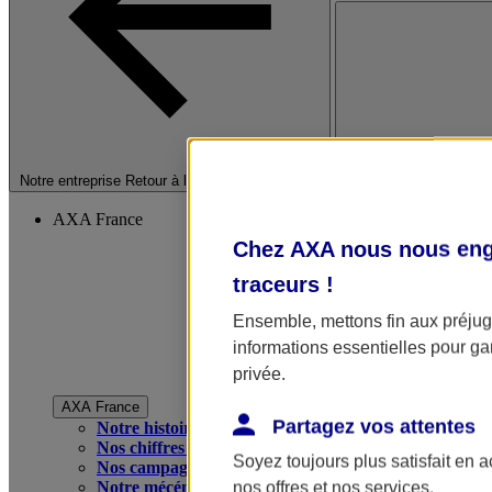
Fermer le menu princip
Notre entreprise
Retour à la section précédente
AXA France
Chez AXA nous nous enga
traceurs
!
Ensemble, mettons fin aux préjugé
informations essentielles pour gar
privée.
AXA France
Partagez vos attentes
Notre histoire
Nos chiffres clés
Soyez toujours plus satisfait en 
Nos campagnes publicitaires
Notre mécénat
nos offres et nos services.