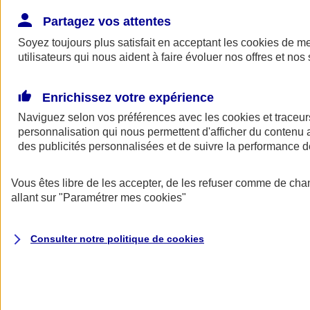
Donner toute leur place aux territoires
Porter l'élan du rugby féminin
Partagez vos attentes
Soyez toujours plus satisfait en acceptant les
cookies
de mes
utilisateurs qui nous aident à faire évoluer nos offres et nos 
Enrichissez votre expérience
Naviguez selon vos préférences avec les
cookies et traceur
personnalisation qui nous permettent d'afficher du contenu a
des publicités personnalisées et de suivre la performance
Vous êtes libre de les accepter, de les refuser comme de cha
allant sur
"Paramétrer mes
cookies
"
Nos actualités
Retour à la section précédente
Consulter notre politique de
cookies
Fermer le menu principal