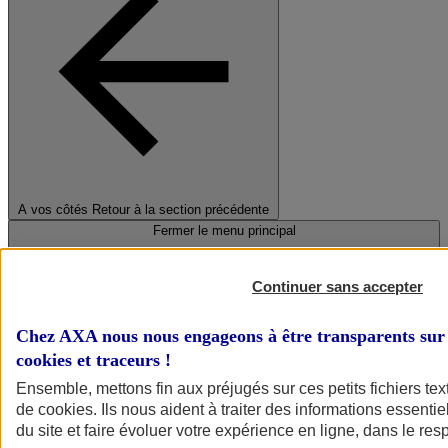
A vos côtés
Retour à la section précédente
Fermer le menu principal
Continuer sans accepter
Chez AXA nous nous engageons à être transparents sur 
cookies et traceurs
!
Ensemble, mettons fin aux préjugés sur ces petits fichiers te
de
cookies
. Ils nous aident à traiter des informations essentie
Préserver la nature et le climat
du site et faire évoluer votre expérience en ligne, dans le resp
Faire avancer la solidarité et l'inclusion