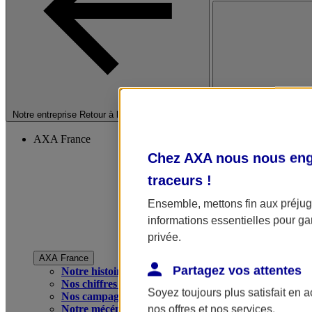
Fermer le menu princip
Notre entreprise
Retour à la section précédente
AXA France
Chez AXA nous nous enga
traceurs
!
Ensemble, mettons fin aux préjugé
informations essentielles pour gar
privée.
AXA France
Partagez vos attentes
Notre histoire
Nos chiffres clés
Soyez toujours plus satisfait en 
Nos campagnes publicitaires
Notre mécénat
nos offres et nos services.