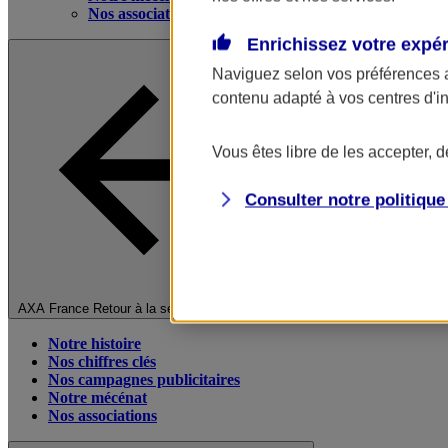
Nos associations
Enrichissez votre expé
Naviguez selon vos préférences 
contenu adapté à vos centres d'i
Vous êtes libre de les accepter, 
Consulter notre politiqu
Fermer le menu principal
AXA France
Retour à la section précédente
Notre histoire
Nos chiffres clés
Nos campagnes publicitaires
Notre mécénat
Nos associations