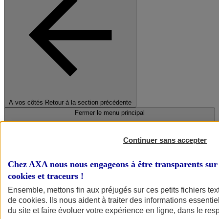
A vos côtés
Retour à la section précédente
Fermer le menu principal
Continuer sans accepter
Chez AXA nous nous engageons à être transparents sur 
cookies et traceurs
!
Ensemble, mettons fin aux préjugés sur ces petits fichiers te
de
cookies
. Ils nous aident à traiter des informations essentie
Préserver la nature et le climat
du site et faire évoluer votre expérience en ligne, dans le resp
Faire avancer la solidarité et l'inclusion