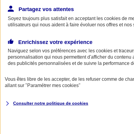
Donner toute leur place aux territoires
Porter l'élan du rugby féminin
Partagez vos attentes
Soyez toujours plus satisfait en acceptant les
cookies
de mes
utilisateurs qui nous aident à faire évoluer nos offres et nos 
Enrichissez votre expérience
Naviguez selon vos préférences avec les
cookies et traceur
personnalisation qui nous permettent d'afficher du contenu a
des publicités personnalisées et de suivre la performance
Vous êtes libre de les accepter, de les refuser comme de cha
allant sur
"Paramétrer mes
cookies
"
Nos actualités
Retour à la section précédente
Consulter notre politique de
cookies
Fermer le menu principal