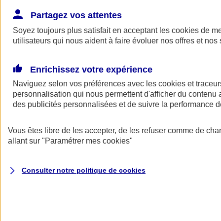
Donner toute leur place aux territoires
Porter l'élan du rugby féminin
Partagez vos attentes
Soyez toujours plus satisfait en acceptant les
cookies
de mes
utilisateurs qui nous aident à faire évoluer nos offres et nos 
Enrichissez votre expérience
Naviguez selon vos préférences avec les
cookies et traceur
personnalisation qui nous permettent d'afficher du contenu a
des publicités personnalisées et de suivre la performance
Vous êtes libre de les accepter, de les refuser comme de cha
allant sur
"Paramétrer mes
cookies
"
Nos actualités
Retour à la section précédente
Consulter notre politique de
cookies
Fermer le menu principal