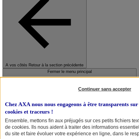
A vos côtés
Retour à la section précédente
Fermer le menu principal
Continuer sans accepter
Chez AXA nous nous engageons à être transparents sur 
cookies et traceurs
!
Ensemble, mettons fin aux préjugés sur ces petits fichiers te
de
cookies
. Ils nous aident à traiter des informations essentie
Préserver la nature et le climat
du site et faire évoluer votre expérience en ligne, dans le resp
Faire avancer la solidarité et l'inclusion