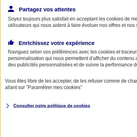
Donner toute leur place aux territoires
Porter l'élan du rugby féminin
Partagez vos attentes
Soyez toujours plus satisfait en acceptant les
cookies
de mes
utilisateurs qui nous aident à faire évoluer nos offres et nos 
Enrichissez votre expérience
Naviguez selon vos préférences avec les
cookies et traceur
personnalisation qui nous permettent d'afficher du contenu a
des publicités personnalisées et de suivre la performance
Vous êtes libre de les accepter, de les refuser comme de cha
allant sur
"Paramétrer mes
cookies
"
Nos actualités
Retour à la section précédente
Consulter notre politique de
cookies
Fermer le menu principal