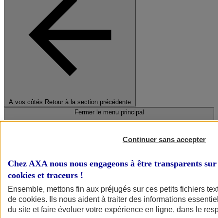
A vos côtés
Retour à la section précédente
Fermer le menu principal
Continuer sans accepter
Chez AXA nous nous engageons à être transparents sur 
cookies et traceurs
!
Ensemble, mettons fin aux préjugés sur ces petits fichiers te
de
cookies
. Ils nous aident à traiter des informations essentie
Préserver la nature et le climat
du site et faire évoluer votre expérience en ligne, dans le resp
Faire avancer la solidarité et l'inclusion