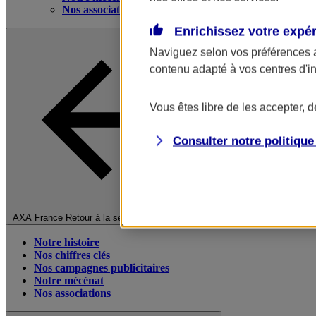
Nos associations
Enrichissez votre expé
Naviguez selon vos préférences 
contenu adapté à vos centres d'i
Vous êtes libre de les accepter, 
Consulter notre politiqu
Fermer le menu principal
AXA France
Retour à la section précédente
Notre histoire
Nos chiffres clés
Nos campagnes publicitaires
Notre mécénat
Nos associations