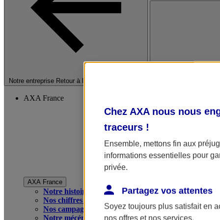
Fermer le menu princip
Notre entreprise
Retour à la section précédente
AXA France
Chez AXA nous nous enga
traceurs
!
Ensemble, mettons fin aux préjugé
informations essentielles pour gar
privée.
AXA France
Partagez vos attentes
Notre histoire
Nos chiffres clés
Soyez toujours plus satisfait en 
Nos campagnes publicitaires
Notre mécénat
nos offres et nos services.