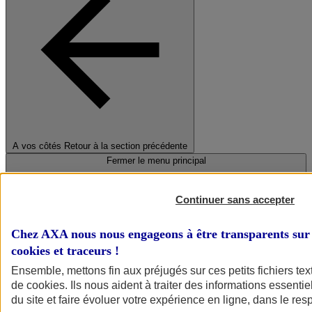
A vos côtés
Retour à la section précédente
Fermer le menu principal
Continuer sans accepter
Chez AXA nous nous engageons à être transparents sur 
cookies et traceurs
!
Ensemble, mettons fin aux préjugés sur ces petits fichiers te
de
cookies
. Ils nous aident à traiter des informations essentie
Préserver la nature et le climat
du site et faire évoluer votre expérience en ligne, dans le resp
Faire avancer la solidarité et l'inclusion