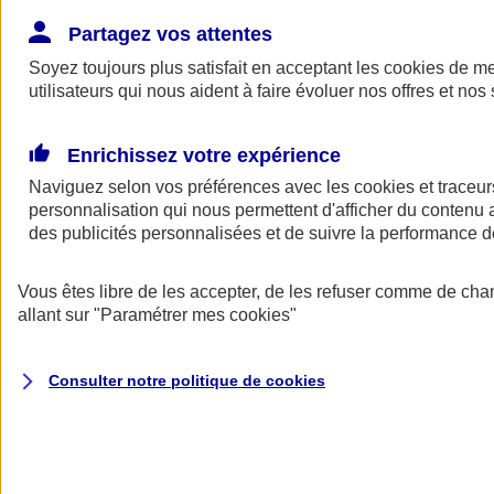
Donner toute leur place aux territoires
Porter l'élan du rugby féminin
Partagez vos attentes
Soyez toujours plus satisfait en acceptant les
cookies
de mes
utilisateurs qui nous aident à faire évoluer nos offres et nos 
Enrichissez votre expérience
Naviguez selon vos préférences avec les
cookies et traceur
personnalisation qui nous permettent d'afficher du contenu a
des publicités personnalisées et de suivre la performance
Vous êtes libre de les accepter, de les refuser comme de cha
allant sur
"Paramétrer mes
cookies
"
Nos actualités
Retour à la section précédente
Consulter notre politique de
cookies
Fermer le menu principal