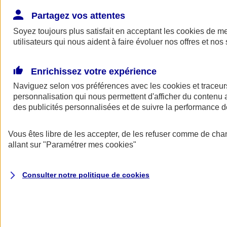
Donner toute leur place aux territoires
Porter l'élan du rugby féminin
Partagez vos attentes
Soyez toujours plus satisfait en acceptant les
cookies
de mes
utilisateurs qui nous aident à faire évoluer nos offres et nos 
Enrichissez votre expérience
Naviguez selon vos préférences avec les
cookies et traceur
personnalisation qui nous permettent d'afficher du contenu a
des publicités personnalisées et de suivre la performance
Vous êtes libre de les accepter, de les refuser comme de cha
allant sur
"Paramétrer mes
cookies
"
Nos actualités
Retour à la section précédente
Consulter notre politique de
cookies
Fermer le menu principal