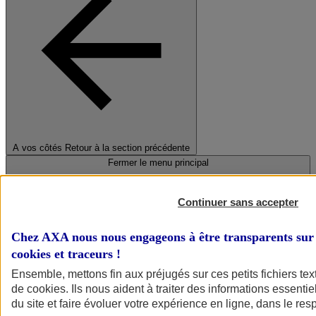
A vos côtés
Retour à la section précédente
Fermer le menu principal
Continuer sans accepter
Chez AXA nous nous engageons à être transparents sur 
cookies et traceurs
!
Ensemble, mettons fin aux préjugés sur ces petits fichiers te
de
cookies
. Ils nous aident à traiter des informations essentie
Préserver la nature et le climat
du site et faire évoluer votre expérience en ligne, dans le resp
Faire avancer la solidarité et l'inclusion