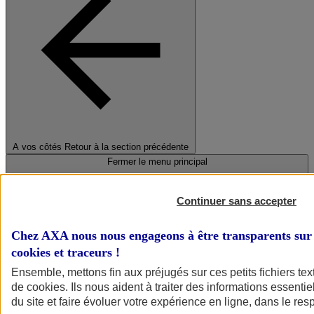
A vos côtés
Retour à la section précédente
Fermer le menu principal
Continuer sans accepter
Chez AXA nous nous engageons à être transparents sur 
cookies et traceurs
!
Ensemble, mettons fin aux préjugés sur ces petits fichiers te
de
cookies
. Ils nous aident à traiter des informations essentie
Préserver la nature et le climat
du site et faire évoluer votre expérience en ligne, dans le resp
Faire avancer la solidarité et l'inclusion