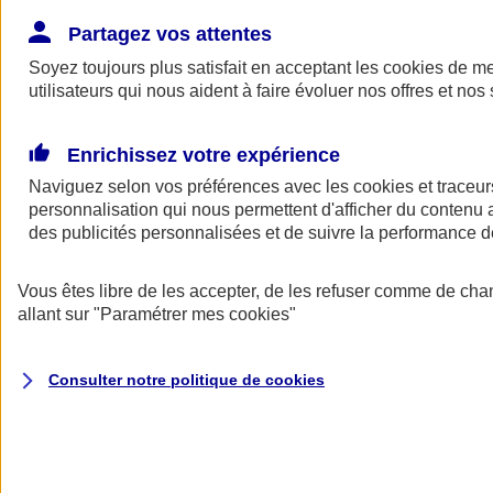
Donner toute leur place aux territoires
Porter l'élan du rugby féminin
Partagez vos attentes
Soyez toujours plus satisfait en acceptant les
cookies
de mes
utilisateurs qui nous aident à faire évoluer nos offres et nos 
Enrichissez votre expérience
Naviguez selon vos préférences avec les
cookies et traceur
personnalisation qui nous permettent d'afficher du contenu a
des publicités personnalisées et de suivre la performance
Vous êtes libre de les accepter, de les refuser comme de cha
allant sur
"Paramétrer mes
cookies
"
Nos actualités
Retour à la section précédente
Consulter notre politique de
cookies
Fermer le menu principal