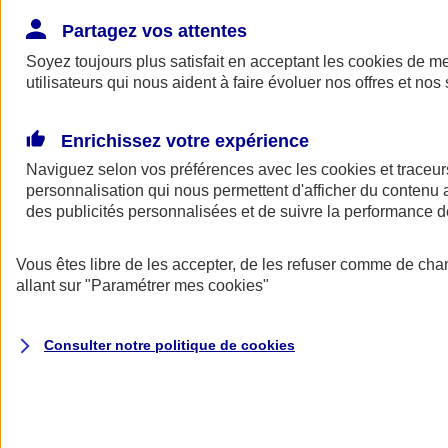
Donner toute leur place aux territoires
Porter l'élan du rugby féminin
Partagez vos attentes
Soyez toujours plus satisfait en acceptant les
cookies
de mes
utilisateurs qui nous aident à faire évoluer nos offres et nos 
Enrichissez votre expérience
Naviguez selon vos préférences avec les
cookies et traceur
personnalisation qui nous permettent d'afficher du contenu a
des publicités personnalisées et de suivre la performance
Vous êtes libre de les accepter, de les refuser comme de cha
allant sur
"Paramétrer mes
cookies
"
Nos actualités
Retour à la section précédente
Consulter notre politique de
cookies
Fermer le menu principal