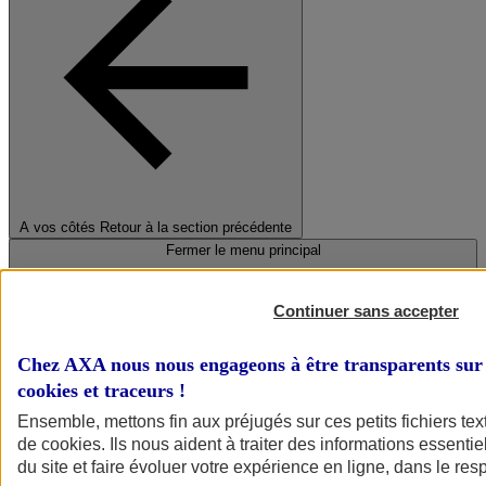
A vos côtés
Retour à la section précédente
Fermer le menu principal
Continuer sans accepter
Chez AXA nous nous engageons à être transparents sur 
cookies et traceurs
!
Ensemble, mettons fin aux préjugés sur ces petits fichiers te
de
cookies
. Ils nous aident à traiter des informations essentie
Préserver la nature et le climat
du site et faire évoluer votre expérience en ligne, dans le resp
Faire avancer la solidarité et l'inclusion