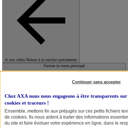
A vos côtés
Retour à la section précédente
Fermer le menu principal
Continuer sans accepter
Chez AXA nous nous engageons à être transparents sur 
cookies et traceurs
!
Ensemble, mettons fin aux préjugés sur ces petits fichiers te
de
cookies
. Ils nous aident à traiter des informations essentie
Préserver la nature et le climat
du site et faire évoluer votre expérience en ligne, dans le resp
Faire avancer la solidarité et l'inclusion