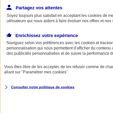
Donner toute leur place aux territoires
Porter l'élan du rugby féminin
Partagez vos attentes
Soyez toujours plus satisfait en acceptant les
cookies
de mes
utilisateurs qui nous aident à faire évoluer nos offres et nos 
Enrichissez votre expérience
Naviguez selon vos préférences avec les
cookies et traceur
personnalisation qui nous permettent d'afficher du contenu a
des publicités personnalisées et de suivre la performance
Vous êtes libre de les accepter, de les refuser comme de cha
allant sur
"Paramétrer mes
cookies
"
Nos actualités
Retour à la section précédente
Consulter notre politique de
cookies
Fermer le menu principal