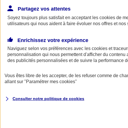
Donner toute leur place aux territoires
Porter l'élan du rugby féminin
Partagez vos attentes
Soyez toujours plus satisfait en acceptant les
cookies
de mes
utilisateurs qui nous aident à faire évoluer nos offres et nos 
Enrichissez votre expérience
Naviguez selon vos préférences avec les
cookies et traceur
personnalisation qui nous permettent d'afficher du contenu a
des publicités personnalisées et de suivre la performance
Vous êtes libre de les accepter, de les refuser comme de cha
allant sur
"Paramétrer mes
cookies
"
Nos actualités
Retour à la section précédente
Consulter notre politique de
cookies
Fermer le menu principal