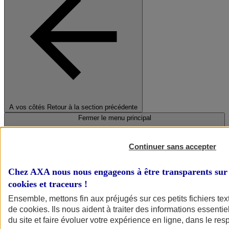
A vos côtés
Retour à la section précédente
Fermer le menu principal
Continuer sans accepter
Chez AXA nous nous engageons à être transparents sur 
cookies et traceurs
!
Ensemble, mettons fin aux préjugés sur ces petits fichiers te
de
cookies
. Ils nous aident à traiter des informations essentie
Préserver la nature et le climat
du site et faire évoluer votre expérience en ligne, dans le resp
Faire avancer la solidarité et l'inclusion