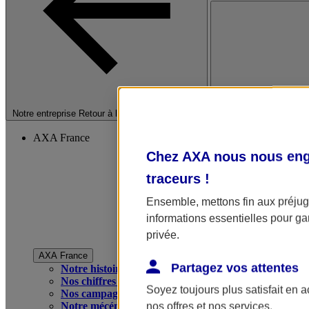
Fermer le menu princip
Notre entreprise
Retour à la section précédente
AXA France
Chez AXA nous nous enga
traceurs
!
Ensemble, mettons fin aux préjugé
informations essentielles pour gar
privée.
AXA France
Partagez vos attentes
Notre histoire
Nos chiffres clés
Soyez toujours plus satisfait en 
Nos campagnes publicitaires
Notre mécénat
nos offres et nos services.