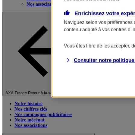
Nos associations
Enrichissez votre expé
Naviguez selon vos préférences 
contenu adapté à vos centres d'i
Vous êtes libre de les accepter, 
Consulter notre politiqu
Fermer le menu principal
AXA France
Retour à la section précédente
Notre histoire
Nos chiffres clés
Nos campagnes publicitaires
Notre mécénat
Nos associations