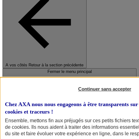
A vos côtés
Retour à la section précédente
Fermer le menu principal
Continuer sans accepter
Chez AXA nous nous engageons à être transparents sur 
cookies et traceurs
!
Ensemble, mettons fin aux préjugés sur ces petits fichiers te
de
cookies
. Ils nous aident à traiter des informations essentie
Préserver la nature et le climat
du site et faire évoluer votre expérience en ligne, dans le resp
Faire avancer la solidarité et l'inclusion