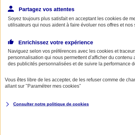
Donner toute leur place aux territoires
Porter l'élan du rugby féminin
Partagez vos attentes
Soyez toujours plus satisfait en acceptant les
cookies
de mes
utilisateurs qui nous aident à faire évoluer nos offres et nos 
Enrichissez votre expérience
Naviguez selon vos préférences avec les
cookies et traceur
personnalisation qui nous permettent d'afficher du contenu a
des publicités personnalisées et de suivre la performance
Vous êtes libre de les accepter, de les refuser comme de cha
allant sur
"Paramétrer mes
cookies
"
Nos actualités
Retour à la section précédente
Consulter notre politique de
cookies
Fermer le menu principal