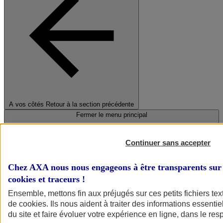
A vos côtés
Retour à la section précédente
Fermer le menu principal
Continuer sans accepter
Chez AXA nous nous engageons à être transparents sur 
cookies et traceurs
!
Ensemble, mettons fin aux préjugés sur ces petits fichiers te
de
cookies
. Ils nous aident à traiter des informations essentie
Préserver la nature et le climat
du site et faire évoluer votre expérience en ligne, dans le resp
Faire avancer la solidarité et l'inclusion