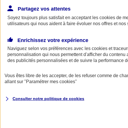
Donner toute leur place aux territoires
Porter l'élan du rugby féminin
Partagez vos attentes
Soyez toujours plus satisfait en acceptant les
cookies
de mes
utilisateurs qui nous aident à faire évoluer nos offres et nos 
Enrichissez votre expérience
Naviguez selon vos préférences avec les
cookies et traceur
personnalisation qui nous permettent d'afficher du contenu a
des publicités personnalisées et de suivre la performance
Vous êtes libre de les accepter, de les refuser comme de cha
allant sur
"Paramétrer mes
cookies
"
Nos actualités
Retour à la section précédente
Consulter notre politique de
cookies
Fermer le menu principal