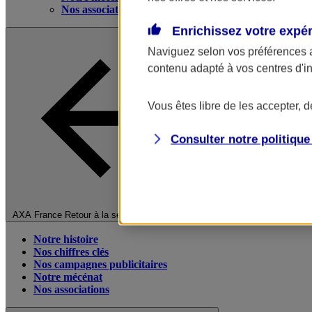
Nos associations
Enrichissez votre expé
Naviguez selon vos préférences 
contenu adapté à vos centres d'i
Vous êtes libre de les accepter, 
Consulter notre politiqu
Fermer le menu principal
AXA France
Retour à la section précédente
Notre histoire
Nos chiffres clés
Nos campagnes publicitaires
Notre mécénat
Nos associations