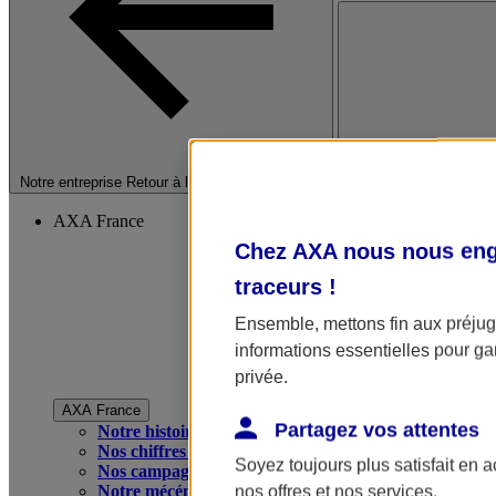
Fermer le menu princip
Notre entreprise
Retour à la section précédente
AXA France
Chez AXA nous nous enga
traceurs
!
Ensemble, mettons fin aux préjugé
informations essentielles pour gar
privée.
AXA France
Partagez vos attentes
Notre histoire
Nos chiffres clés
Soyez toujours plus satisfait en 
Nos campagnes publicitaires
Notre mécénat
nos offres et nos services.