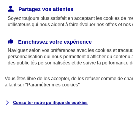
Donner toute leur place aux territoires
Porter l'élan du rugby féminin
Partagez vos attentes
Soyez toujours plus satisfait en acceptant les
cookies
de mes
utilisateurs qui nous aident à faire évoluer nos offres et nos 
Enrichissez votre expérience
Naviguez selon vos préférences avec les
cookies et traceur
personnalisation qui nous permettent d'afficher du contenu a
des publicités personnalisées et de suivre la performance
Vous êtes libre de les accepter, de les refuser comme de cha
allant sur
"Paramétrer mes
cookies
"
Nos actualités
Retour à la section précédente
Consulter notre politique de
cookies
Fermer le menu principal