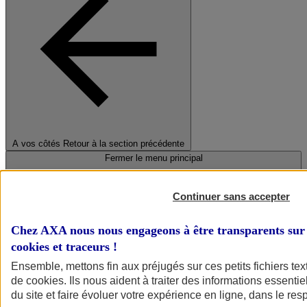
A vos côtés
Retour à la section précédente
Fermer le menu principal
Continuer sans accepter
Chez AXA nous nous engageons à être transparents sur 
cookies et traceurs
!
Ensemble, mettons fin aux préjugés sur ces petits fichiers te
de
cookies
. Ils nous aident à traiter des informations essentie
Préserver la nature et le climat
du site et faire évoluer votre expérience en ligne, dans le resp
Faire avancer la solidarité et l'inclusion