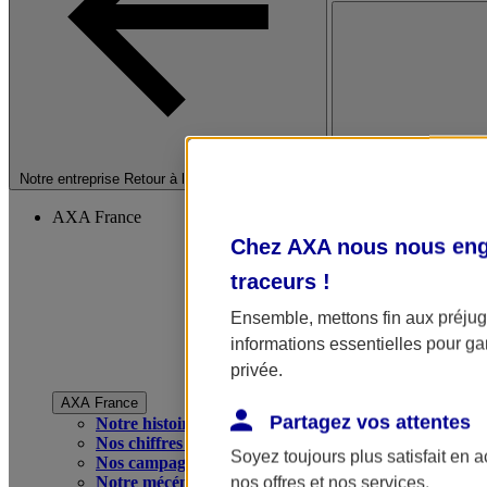
Fermer le menu princip
Notre entreprise
Retour à la section précédente
AXA France
Chez AXA nous nous enga
traceurs
!
Ensemble, mettons fin aux préjugé
informations essentielles pour gar
privée.
AXA France
Partagez vos attentes
Notre histoire
Nos chiffres clés
Soyez toujours plus satisfait en 
Nos campagnes publicitaires
Notre mécénat
nos offres et nos services.