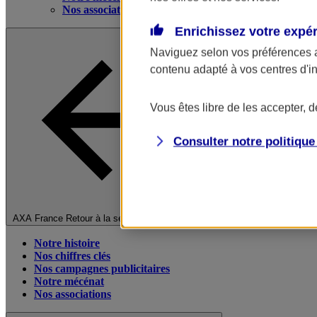
Nos associations
Enrichissez votre expé
Naviguez selon vos préférences 
contenu adapté à vos centres d'i
Vous êtes libre de les accepter, 
Consulter notre politiqu
Fermer le menu principal
AXA France
Retour à la section précédente
Notre histoire
Nos chiffres clés
Nos campagnes publicitaires
Notre mécénat
Nos associations