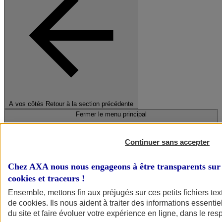
A vos côtés
Retour à la section précédente
Fermer le menu principal
Continuer sans accepter
Chez AXA nous nous engageons à être transparents sur 
cookies et traceurs
!
Ensemble, mettons fin aux préjugés sur ces petits fichiers te
de
cookies
. Ils nous aident à traiter des informations essentie
Préserver la nature et le climat
du site et faire évoluer votre expérience en ligne, dans le resp
Faire avancer la solidarité et l'inclusion