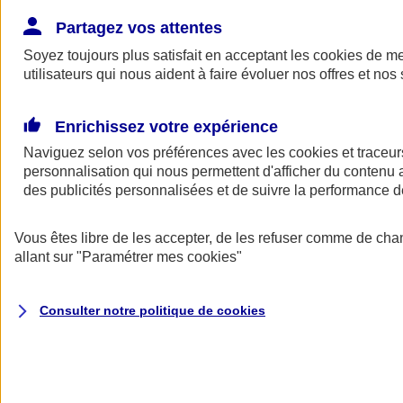
Donner toute leur place aux territoires
Porter l'élan du rugby féminin
Partagez vos attentes
Soyez toujours plus satisfait en acceptant les
cookies
de mes
utilisateurs qui nous aident à faire évoluer nos offres et nos 
Enrichissez votre expérience
Naviguez selon vos préférences avec les
cookies et traceur
personnalisation qui nous permettent d'afficher du contenu a
des publicités personnalisées et de suivre la performance
Vous êtes libre de les accepter, de les refuser comme de cha
allant sur
"Paramétrer mes
cookies
"
Nos actualités
Retour à la section précédente
Consulter notre politique de
cookies
Fermer le menu principal