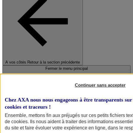
A vos côtés
Retour à la section précédente
Fermer le menu principal
Continuer sans accepter
Chez AXA nous nous engageons à être transparents sur 
cookies et traceurs
!
Ensemble, mettons fin aux préjugés sur ces petits fichiers te
de
cookies
. Ils nous aident à traiter des informations essentie
Préserver la nature et le climat
du site et faire évoluer votre expérience en ligne, dans le resp
Faire avancer la solidarité et l'inclusion