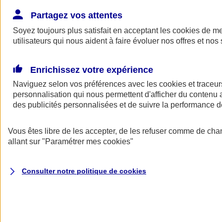
Donner toute leur place aux territoires
Porter l'élan du rugby féminin
Partagez vos attentes
Soyez toujours plus satisfait en acceptant les
cookies
de mes
utilisateurs qui nous aident à faire évoluer nos offres et nos 
Enrichissez votre expérience
Naviguez selon vos préférences avec les
cookies et traceur
personnalisation qui nous permettent d'afficher du contenu a
des publicités personnalisées et de suivre la performance
Vous êtes libre de les accepter, de les refuser comme de cha
allant sur
"Paramétrer mes
cookies
"
Nos actualités
Retour à la section précédente
Consulter notre politique de
cookies
Fermer le menu principal